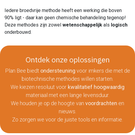
Iedere broedvrije methode heeft een werking die boven
90% ligt - daar kan geen chemische behandeling tegenop!
Deze methodes zijn zowel
wetenschappelijk
als
logisch
onderbouwd.
Ontdek onze oplossingen
Plan Bee biedt
ondersteuning
voor imkers die met de
biotechnische methodes willen starten.
We kiezen resoluut voor
kwalitatief hoogwaardig
materiaal met een lange levensduur.
We houden je op de hoogte van
voordrachten
en
nieuws.
Zo zorgen we voor de juiste tools en informatie.