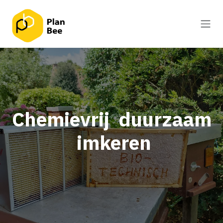
Overslaan naar inhoud
Chemievrij duurzaam
imkeren