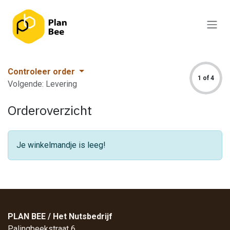
Overslaan naar inhoud
Controleer order
1 of 4
Volgende: Levering
Orderoverzicht
Je winkelmandje is leeg!
PLAN BEE / Het Nutsbedrijf
Palingbeekstraat 6