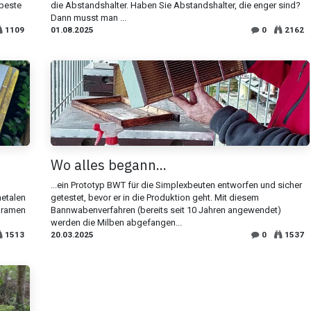
 beste
die Abstandshalter. Haben Sie Abstandshalter, die enger sind?
Dann musst man ...
1109
01.08.2025
0
2162
Wo alles begann...
...ein Prototyp BWT für die Simplexbeuten entworfen und sicher
metalen
getestet, bevor er in die Produktion geht. Mit diesem
e ramen
Bannwabenverfahren (bereits seit 10 Jahren angewendet)
werden die Milben abgefangen...
1513
20.03.2025
0
1537