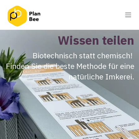
Zum Inhalt springen
Wissen teilen
Biotechnisch statt chemisch!
Finden Sie die beste Methode für eine
natürliche Imkerei.