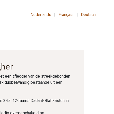
Nederlands
|
Français
|
Deutsch
gher
met een aflegger van de streekgebonden
lex dubbelwandig bestaande uit een
 3-tal 12-raams Dadant-Blattkasten in
lledig overgeschakeld op