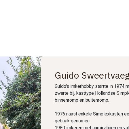
ebwinkel
Tips & Tricks
Over ons
Guido Sweertvae
Guido's imkerhobby startte in 1974 
zwarte bij, kasttype Hollandse Simp
binnenromp en buitenromp.
1976 naast enkele Simplexkasten een
gebruik genomen.
1980 imkeren met carnicabijen en vo