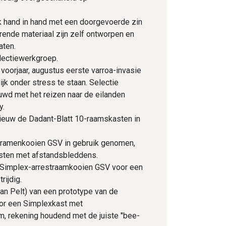
k hand in hand met een doorgevoerde zin
orende materiaal zijn zelf ontworpen en
aten.
lectiewerkgroep.
t voorjaar, augustus eerste varroa-invasie
jk onder stress te staan. Selectie
uwd met het reizen naar de eilanden
y.
ieuw de Dadant-Blatt 10-raamskasten in
tramenkooien GSV in gebruik genomen,
sten met afstandsbleddens.
 Simplex-arrestraamkooien GSV voor een
ijdig.
 Pelt) van een prototype van de
oor een Simplexkast met
 rekening houdend met de juiste "bee-