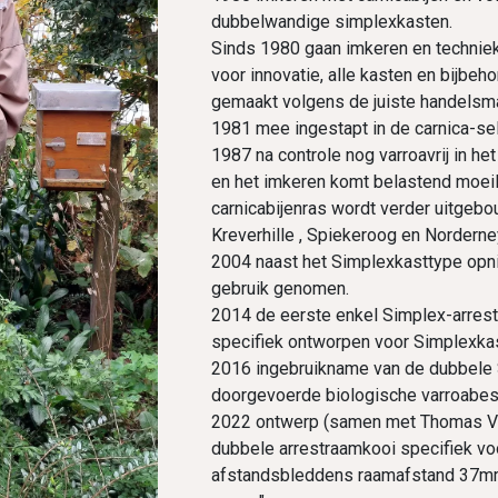
dubbelwandige simplexkasten.
Sinds 1980 gaan imkeren en technie
voor innovatie, alle kasten en bijbeh
gemaakt volgens de juiste handelsm
1981 mee ingestapt in de carnica-se
1987 na controle nog varroavrij in he
en het imkeren komt belastend moeili
carnicabijenras wordt verder uitgebo
Kreverhille , Spiekeroog en Norderne
2004 naast het Simplexkasttype opn
gebruik genomen.
2014 de eerste enkel Simplex-arres
specifiek ontworpen voor Simplexka
2016 ingebruikname van de dubbele
doorgevoerde biologische varroabestr
2022 ontwerp (samen met Thomas Van
dubbele arrestraamkooi specifiek v
afstandsbleddens raamafstand 37mm,