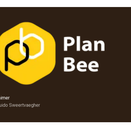
aimer
Guido Sweertvaegher