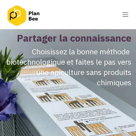
Se rendre au contenu
Partager la connaissance
Choisissez la bonne méthode
biotechnologique et faites le pas vers
une apiculture sans produits
chimiques