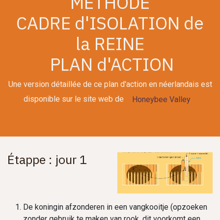
METHODE
CADRE d'ISOLATION de
la REINE
PLAN d'ACTION
Une version détaillée de ce plan d'action en néerlandais est
disponible sur le site web de​
H​​oneybee Valley
Étappe : jour 1
De koningin afzonderen in een vangkooitje (opzoeken
zonder gebruik te maken van rook, dit voorkomt een